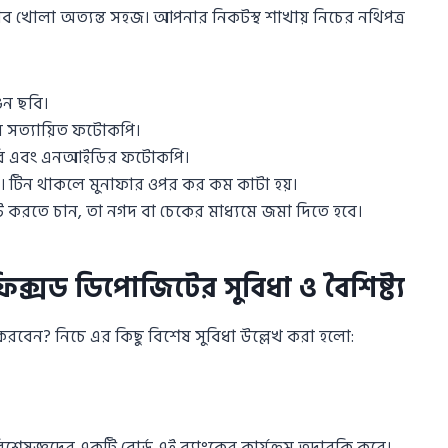
খোলা অত্যন্ত সহজ। আপনার নিকটস্থ শাখায় নিচের নথিপত্র
িন ছবি।
ের সত্যায়িত ফটোকপি।
ছবি এবং এনআইডির ফটোকপি।
 টিন থাকলে মুনাফার ওপর কর কম কাটা হয়।
করতে চান, তা নগদ বা চেকের মাধ্যমে জমা দিতে হবে।
্সড ডিপোজিটের সুবিধা ও বৈশিষ্ট্য
েন? নিচে এর কিছু বিশেষ সুবিধা উল্লেখ করা হলো:
াহ বিশেষজ্ঞদের একটি বোর্ড এই ব্যাংকের কার্যক্রম তদারকি করে।