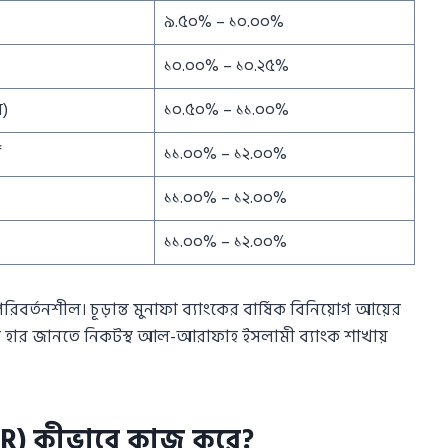
৯.৫০% – ১০.০০%
১০.০০% – ১০.২৫%
র)
১০.৫০% – ১১.০০%
ব
১১.০০% – ১২.০০%
১১.০০% – ১২.০০%
১১.০০% – ১২.০০%
রিবর্তনশীল। চূড়ান্ত মুনাফা ব্যাংকের বার্ষিক বিনিয়োগ আয়ের
দিষ্ট হার জানতে নিকটস্থ আল-আরাফাহ ইসলামী ব্যাংক শাখায়
DR) কীভাবে কাজ করে?