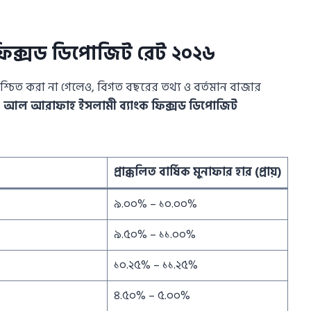
িক্সড ডিপোজিট রেট ২০২৬
শ্চিত করা না গেলেও, বিগত বছরের তথ্য ও বর্তমান বাজার
।
আল আরাফাহ ইসলামী ব্যাংক ফিক্সড ডিপোজিট
প্রাক্কলিত বার্ষিক মুনাফার হার (প্রায়)
৯.০০% – ১০.০০%
৯.৫০% – ১১.০০%
১০.২৫% – ১১.২৫%
৪.৫০% – ৫.০০%