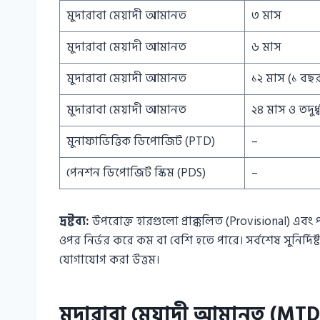
মুদারাবা মেয়াদী আমানত
৩ মাস
মুদারাবা মেয়াদী আমানত
৬ মাস
মুদারাবা মেয়াদী আমানত
১২ মাস (১ বছ
মুদারাবা মেয়াদী আমানত
২৪ মাস ও তদুর্ধ্
মুনাফাভিত্তিক ডিপোজিট (PTD)
–
পেনশন ডিপোজিট স্কিম (PDS)
–
দ্রষ্টব্য:
উপরোক্ত হারগুলো প্রাক্কলিত (Provisional) এবং প
ওপর নির্ভর করে কম বা বেশি হতে পারে। সর্বশেষ সুনির্
যোগাযোগ করা উত্তম।
মুদারাবা মেয়াদী আমানত (MT