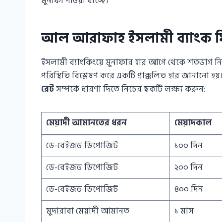
মুনাফা পাওয়া যাচ্ছে।
আল আরাফাহ ইসলামী ব্যাংক ফ
ইসলামী ব্যাংকিংয়ে মুনাফার হার আগে থেকে শতভাগ নি
পরিস্থিতি বিশ্লেষণ করে একটি প্রাক্কলিত হার জানানো হয়
রেট
সম্পর্কে ধারণা দিতে নিচের ছকটি লক্ষ্য করুন:
মেয়াদী আমানতের ধরন
মেয়াদকাল
ডে-বেইজড ডিপোজিট
১০০ দিন
ডে-বেইজড ডিপোজিট
২০০ দিন
ডে-বেইজড ডিপোজিট
৪০০ দিন
মুদারাবা মেয়াদী আমানত
১ মাস