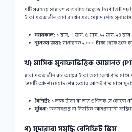
এটি সবচেয়ে সাধারণ ও জনপ্রিয় ফিক্সড ডিপোজিট পদ্ধতি।
টাকা এককালীন জমা রাখেন এবং মেয়াদ শেষে মুনাফাস
সময়কাল:
১ মাস, ৩ মাস, ৬ মাস, ১২ মাস, ২৪ মাস
ন্যূনতম জমা:
সাধারণত ২,০০০ টাকা থেকে শুরু কর
খ) মাসিক মুনাফাভিত্তিক আমানত (P
যারা এককালীন বড় অঙ্কের টাকা জমা রেখে প্রতি মাসে 
স্কিমটি আদর্শ। মেয়াদ শেষ হওয়ার আগেই প্রতি মাসে মু
বৈশিষ্ট্য:
১ লক্ষ টাকা বা তার গুণিতক যে কোনো পর
সুবিধা:
অবসরপ্রাপ্ত বা নিয়মিত আয়প্রত্যাশী ব্যক
গ) মুদারাবা সমৃদ্ধি বেনিফিট স্কিম