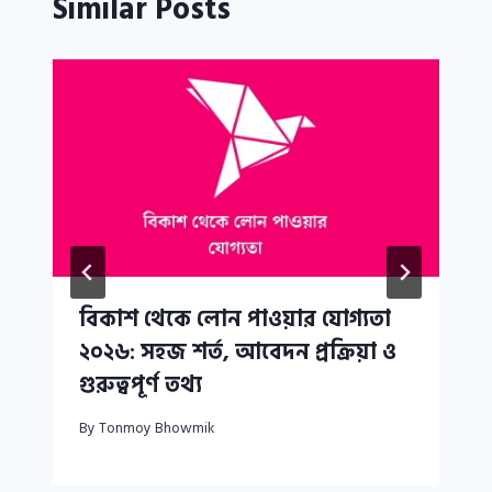
Similar Posts
বিকাশ থেকে লোন পাওয়ার যোগ্যতা
২০২৬: সহজ শর্ত, আবেদন প্রক্রিয়া ও
গুরুত্বপূর্ণ তথ্য
By
Tonmoy Bhowmik