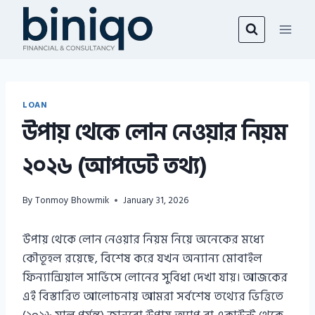
Skip
to
content
LOAN
উপায় থেকে লোন নেওয়ার নিয়ম
২০২৬ (আপডেট তথ্য)
By
Tonmoy Bhowmik
January 31, 2026
উপায় থেকে লোন নেওয়ার নিয়ম নিয়ে অনেকের মধ্যে
কৌতূহল রয়েছে, বিশেষ করে যখন অন্যান্য মোবাইল
ফিন্যান্সিয়াল সার্ভিসে লোনের সুবিধা দেখা যায়। আজকের
এই বিস্তারিত আলোচনায় আমরা সর্বশেষ তথ্যের ভিত্তিতে