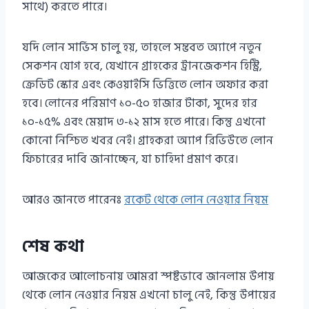
সাথে) করতে পারে।
যদি লোন সার্ভিস চালু হয়, তাহলে সম্ভবত অ্যাপে নতুন
সেকশন যোগ হবে, যেখানে গ্রাহকের ট্রানজেকশন হিস্ট্রি,
ক্রেডিট স্কোর এবং কেওয়াইসি ভিত্তিতে লোন অফার করা
হবে। লোনের পরিমাণ ১০-৫০ হাজার টাকা, সুদের হার
১০-১৫% এবং মেয়াদ ৩-১২ মাস হতে পারে। কিন্তু এখনো
কোনো নিশ্চিত খবর নেই। গ্রাহকরা অ্যাপ রিভিউতে লোন
ফিচারের দাবি জানাচ্ছেন, যা চাহিদা প্রমাণ করে।
আরও জানতে পারেনঃ
রকেট থেকে লোন নেওয়ার নিয়ম
শেষ কথা
আজকের আলোচনায় আমরা স্পষ্টভাবে জানলাম উপায়
থেকে লোন নেওয়ার নিয়ম এখনো চালু নেই, কিন্তু উপায়ের