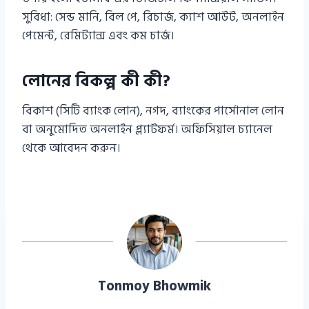
সুবিধা: সেন্ড মানি, বিল পে, রিচার্জ, ক্যাশ আউট, অনলাইন
পেমেন্ট, রেমিট্যান্স এবং কম চার্জ।
লোনের বিকল্প কী কী?
বিকাশ (সিটি ব্যাংক লোন), নগদ, ব্যাংকের পার্সোনাল লোন
বা অনুমোদিত অনলাইন প্ল্যাটফর্ম। অফিসিয়াল চ্যানেল
থেকে আবেদন করুন।
Tonmoy Bhowmik