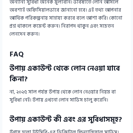
অন্যান্য সুবিধা অনেক মূল্যবান। ভবিষ্যতে লোন আসলে
অবশ্যই অফিসিয়ালভাবে জানানো হবে। এই তথ্য আপনার
আর্থিক পরিকল্পনায় সাহায্য করবে বলে আশা করি। কোনো
প্রশ্ন থাকলে কমেন্ট করুন। নিরাপদ থাকুন এবং সচেতন
লেনদেন করুন।
FAQ
উপায় একাউন্ট থেকে লোন নেওয়া যাবে
কিনা?
না, ২০২৫ সাল পর্যন্ত উপায় থেকে লোন নেওয়ার নিয়ম বা
সুবিধা নেই। উপায় এখনো লোন সার্ভিস চালু করেনি।
উপায় একাউন্ট কী এবং এর সুবিধাসমূহ?
উপায় হলো ইউসিবি-এর ডিজিটাল ফিন্যান্সিয়াল সার্ভিস।