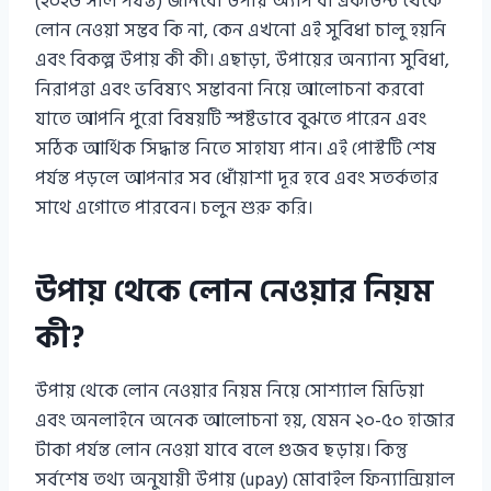
(২০২৬ সাল পর্যন্ত) জানবো উপায় অ্যাপ বা একাউন্ট থেকে
লোন নেওয়া সম্ভব কি না, কেন এখনো এই সুবিধা চালু হয়নি
এবং বিকল্প উপায় কী কী। এছাড়া, উপায়ের অন্যান্য সুবিধা,
নিরাপত্তা এবং ভবিষ্যৎ সম্ভাবনা নিয়ে আলোচনা করবো
যাতে আপনি পুরো বিষয়টি স্পষ্টভাবে বুঝতে পারেন এবং
সঠিক আর্থিক সিদ্ধান্ত নিতে সাহায্য পান। এই পোস্টটি শেষ
পর্যন্ত পড়লে আপনার সব ধোঁয়াশা দূর হবে এবং সতর্কতার
সাথে এগোতে পারবেন। চলুন শুরু করি।
উপায় থেকে লোন নেওয়ার নিয়ম
কী?
উপায় থেকে লোন নেওয়ার নিয়ম নিয়ে সোশ্যাল মিডিয়া
এবং অনলাইনে অনেক আলোচনা হয়, যেমন ২০-৫০ হাজার
টাকা পর্যন্ত লোন নেওয়া যাবে বলে গুজব ছড়ায়। কিন্তু
সর্বশেষ তথ্য অনুযায়ী উপায় (upay) মোবাইল ফিন্যান্সিয়াল